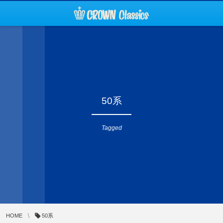
50系
Tagged
HOME
50系