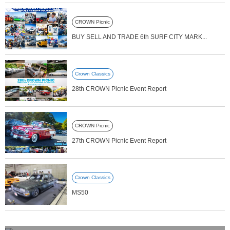
CROWN Picnic
BUY SELL AND TRADE 6th SURF CITY MARK...
Crown Classics
28th CROWN Picnic Event Report
CROWN Picnic
27th CROWN Picnic Event Report
Crown Classics
MS50