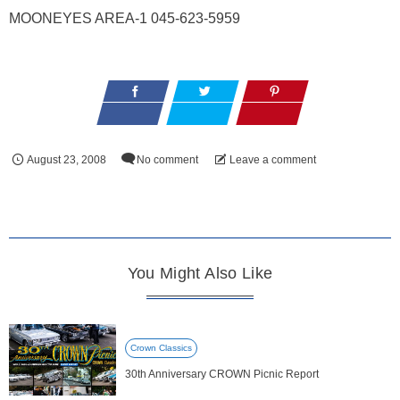
MOONEYES AREA-1 045-623-5959
August
23
,
2008
No comment
Leave a comment
You Might Also Like
Crown Classics
30th Anniversary CROWN Picnic Report