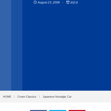
August
23
,
2008
約2分
HOME
Crown Classics
Japanese Nostalgic Car