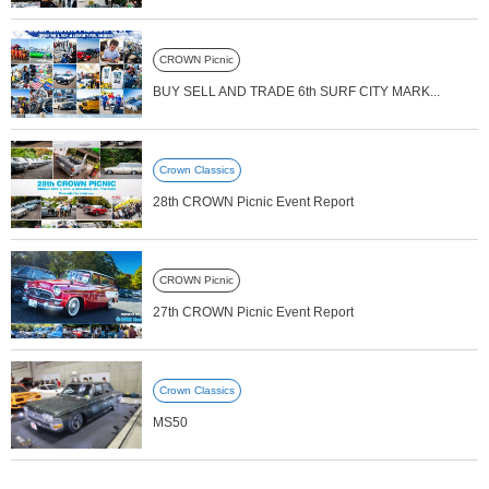
CROWN Picnic
BUY SELL AND TRADE 6th SURF CITY MARK...
Crown Classics
28th CROWN Picnic Event Report
CROWN Picnic
27th CROWN Picnic Event Report
Crown Classics
MS50