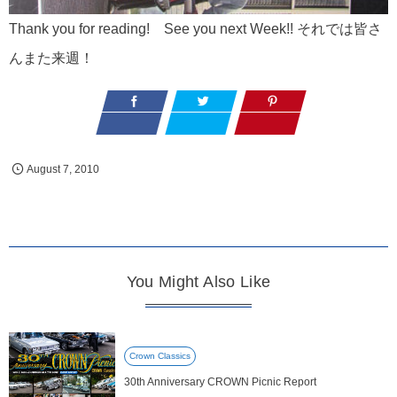
Thank you for reading! See you next Week!! それでは皆さ
んまた来週！
August
7
,
2010
You Might Also Like
Crown Classics
30th Anniversary CROWN Picnic Report