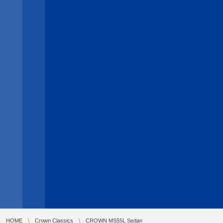
HOME
Crown Classics
CROWN MS55L Sedan