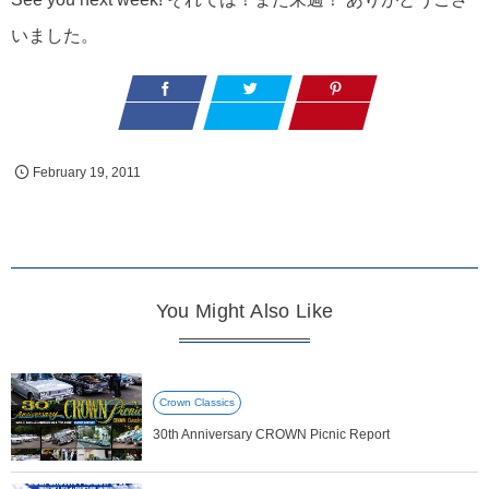
いました。
February
19
,
2011
You Might Also Like
Crown Classics
30th Anniversary CROWN Picnic Report