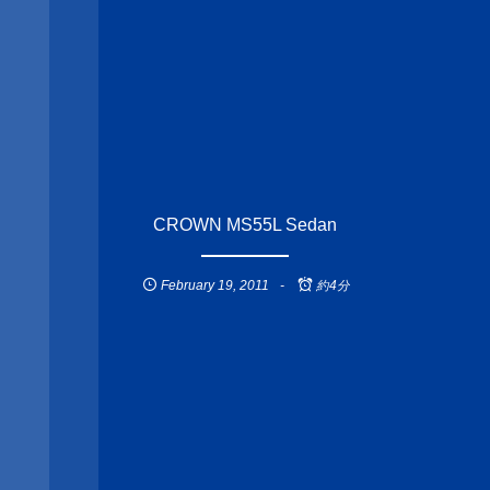
CROWN MS55L Sedan
February
19
,
2011
約4分