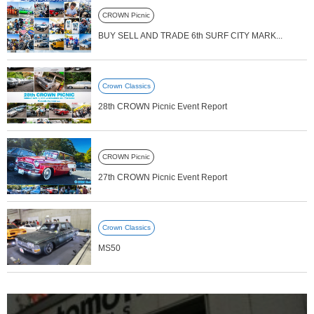
CROWN Picnic
BUY SELL AND TRADE 6th SURF CITY MARK...
Crown Classics
28th CROWN Picnic Event Report
CROWN Picnic
27th CROWN Picnic Event Report
Crown Classics
MS50