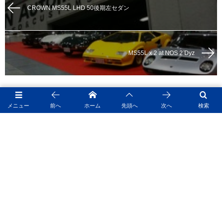
CROWN MS55L LHD 50後期左セダン
MS55L x 2 at NOS 2 Dyz
メニュー
前へ
ホーム
先頭へ
次へ
検索
あなたのカーライフとサザン カリフォルニア スタイ
ルをサポートします!Car & Motorcycle パーツ、オリ
ジナル グッズ さらに RAT FINK を初めとしたキャラ
クターアイテムも充実。MOONEYESは世界に広がる