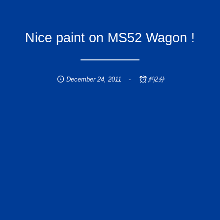
Nice paint on MS52 Wagon !
December
24
,
2011
約2分