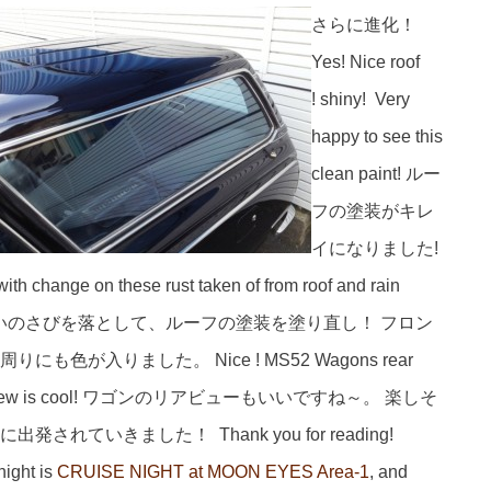
さらに進化！
Yes! Nice roof
! shiny! Very
happy to see this
clean paint! ルー
フの塗装がキレ
イになりました!
hange on these rust taken of from roof and rain
n front too. 雨といのさびを落として、ルーフの塗装を塗り直し！ フロン
ト周りにも色が入りました。
Nice ! MS52 Wagons rear
iew is cool! ワゴンのリアビューもいいですね～。 楽しそ
に出発されていきました！ Thank you for reading!
night is
CRUISE NIGHT at MOON EYES Area-1
, and