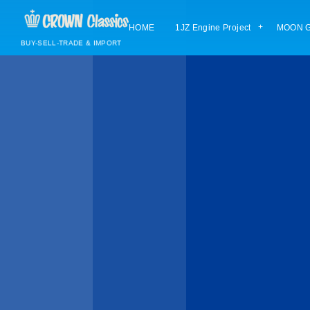
HOME
1JZ Engine Project
MOON G
BUY-SELL-TRADE & IMPORT