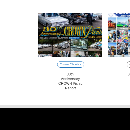
Crown Classics
30th
B
Anniversary
CROWN Picnic
Report