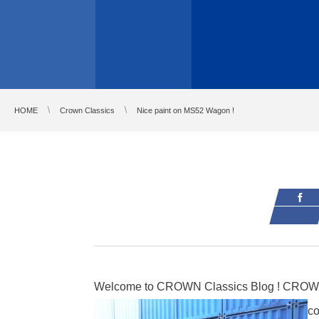
HOME
Crown Classics
Nice paint on MS52 Wagon !
Welcome to CROWN Classics Blog !
co