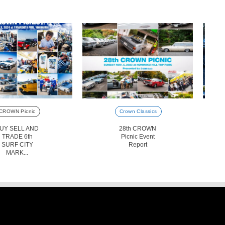
CROWN Picnic
Crown Classics
UY SELL AND
28th CROWN
TRADE 6th
Picnic Event
SURF CITY
Report
MARK...