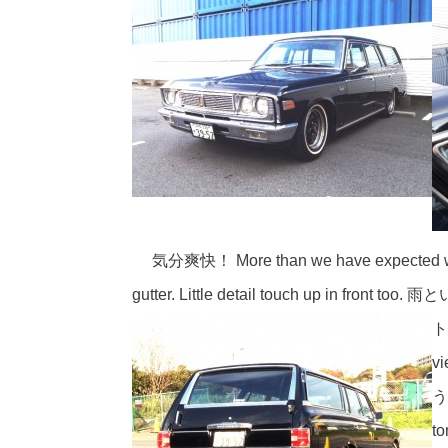
気分爽快！ More than we have expected with c
gutter. Little detail touch up i
v
う
to