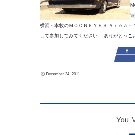
Me
週
横浜・本牧のＭＯＯＮＥＹＥＳ Ａｒｅａ－
して参加してみてください！ ありがとう
December
24
,
2011
You M