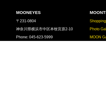
MOONEYES
MOONT
〒231-0804
Shoppin
神奈川県横浜市中区本牧宮原2-10
Photo Gal
Phone: 045-623-5999
MOON Ga
(10:00 ～ 17:00 まで)
For Sale
E-mail:
shop@mooneyes.co.jp
Shop Info
MOON De
English 
MOONEYES Links
MOONEYES Area-1
採用情
MOON Cafe
MOON Equipped
正社員・
MOON CUSTOM CYCLE SHOP