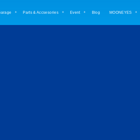
arage
Parts & Accsesories
Event
Blog
MOONEYES