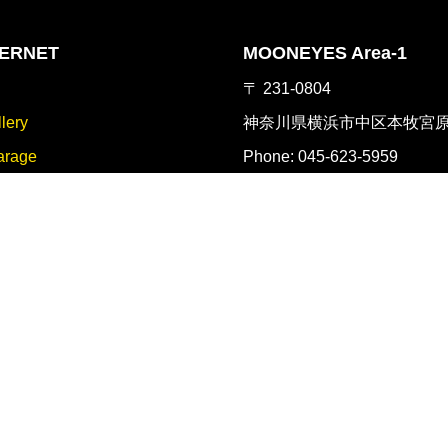
ERNET
MOONEYES Area-1
g
〒 231-0804
lery
神奈川県横浜市中区本牧宮原 2
rage
Phone: 045-623-5959
http://mooneyes-area1.com
alers
MOON Cafe
(英語)
〒 231-0804
神奈川県横浜市中区本牧宮原 2
報
Phone: 045-623-3960
アルバイト情報
https://www.mooncafe-honm